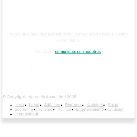
Notas de Actualidad es Periodismo con seriedad desde el Caribe
colombiano.
Contacto:
comúnicate con nosotros
© Copyright - Notas de Actualidad 2025
Inicio
Local
Atlántico
Regional
Nacional
Salud
Economía
Turismo
Política
Entretenimiento
Judicial
Internacional