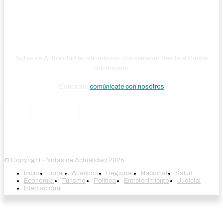
Notas de Actualidad es Periodismo con seriedad desde el Caribe
colombiano.
Contacto:
comúnicate con nosotros
© Copyright - Notas de Actualidad 2025
Inicio
Local
Atlántico
Regional
Nacional
Salud
Economía
Turismo
Política
Entretenimiento
Judicial
Internacional