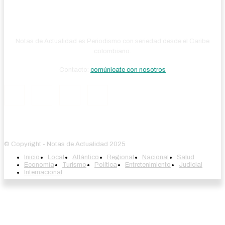
Notas de Actualidad es Periodismo con seriedad desde el Caribe
colombiano.
Contacto:
comúnicate con nosotros
© Copyright - Notas de Actualidad 2025
Inicio
Local
Atlántico
Regional
Nacional
Salud
Economía
Turismo
Política
Entretenimiento
Judicial
Internacional