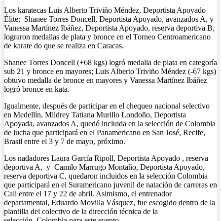
Los karatecas Luis Alberto Triviño Méndez, Deportista Apoyado
Élite; Shanee Torres Doncell, Deportista Apoyado, avanzados A, y
Vanessa Martínez Ibáñez, Deportista Apoyado, reserva deportiva B,
lograron medallas de plata y bronce en el Torneo Centroamericano
de karate do que se realiza en Caracas.
Shanee Torres Doncell (+68 kgs) logró medalla de plata en categoría
sub 21 y bronce en mayores; Luis Alberto Triviño Méndez (-67 kgs)
obtuvo medalla de bronce en mayores y Vanessa Martínez Ibáñez
logró bronce en kata.
Igualmente, después de participar en el chequeo nacional selectivo
en Medellín, Mildrey Tatiana Murillo Londoño, Deportista
Apoyada, avanzados A, quedó incluida en la selección de Colombia
de lucha que participará en el Panamericano en San José, Recife,
Brasil entre el 3 y 7 de mayo, próximo.
Los nadadores Laura García Ripoll, Deportista Apoyado , reserva
deportiva A, y Camilo Marrugo Montaño, Deportista Apoyado,
reserva deportiva C, quedaron incluidos en la selección Colombia
que participará en el Suramericano juvenil de natación de carreras en
Cali entre el 17 y 22 de abril. Asimismo, el entrenador
departamental, Eduardo Movilla Vásquez, fue escogido dentro de la
plantilla del colectivo de la dirección técnica de la
selección Colombia para este evento.