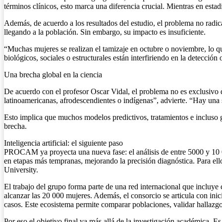
términos clínicos, esto marca una diferencia crucial. Mientras en esta
Además, de acuerdo a los resultados del estudio, el problema no rad
llegando a la población. Sin embargo, su impacto es insuficiente.
“Muchas mujeres se realizan el tamizaje en octubre o noviembre, lo qu
biológicos, sociales o estructurales están interfiriendo en la detección
Una brecha global en la ciencia
De acuerdo con el profesor Oscar Vidal, el problema no es exclusivo 
latinoamericanas, afrodescendientes o indígenas”, advierte. “Hay una
Esto implica que muchos modelos predictivos, tratamientos e incluso
brecha.
Inteligencia artificial: el siguiente paso
PROCAM ya proyecta una nueva fase: el análisis de entre 5000 y 10 00
en etapas más tempranas, mejorando la precisión diagnóstica. Para ell
University.
El trabajo del grupo forma parte de una red internacional que incluye
alcanzar las 20 000 mujeres. Además, el consorcio se articula con in
casos. Este ecosistema permite comparar poblaciones, validar hallazgo
Por eso el objetivo final va más allá de la investigación académica. 