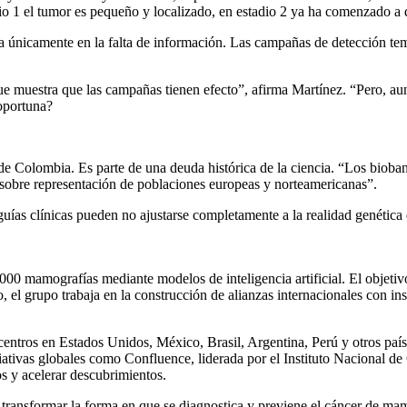
dio 1 el tumor es pequeño y localizado, en estadio 2 ya ha comenzado a 
ica únicamente en la falta de información. Las campañas de detección
e muestra que las campañas tienen efecto”, afirma Martínez. “Pero, aun 
 oportuna?
de Colombia. Es parte de una deuda histórica de la ciencia. “Los bioba
 sobre representación de poblaciones europeas y norteamericanas”.
 guías clínicas pueden no ajustarse completamente a la realidad genéti
0 mamografías mediante modelos de inteligencia artificial. El objetivo
o, el grupo trabaja en la construcción de alianzas internacionales con i
 centros en Estados Unidos, México, Brasil, Argentina, Perú y otros pa
iciativas globales como Confluence, liderada por el Instituto Nacional 
s y acelerar descubrimientos.
Es transformar la forma en que se diagnostica y previene el cáncer de m