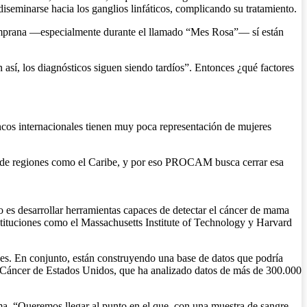
diseminarse hacia los ganglios linfáticos, complicando su tratamiento.
 temprana —especialmente durante el llamado “Mes Rosa”— sí están
así, los diagnósticos siguen siendo tardíos”. Entonces ¿qué factores
ncos internacionales tienen muy poca representación de mujeres
ca de regiones como el Caribe, y por eso PROCAM busca cerrar esa
 es desarrollar herramientas capaces de detectar el cáncer de mama
nstituciones como el Massachusetts Institute of Technology y Harvard
íses. En conjunto, están construyendo una base de datos que podría
de Cáncer de Estados Unidos, que ha analizado datos de más de 300.000
ama. “Queremos llegar al punto en el que, con una muestra de sangre,