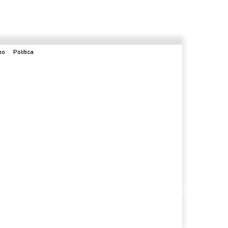
mo
Política
enimiento
Judicial
Internacional