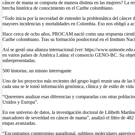
cáncer de mama se comporta de manera distinta en las mujeres? La respu
brecha histórica de conocimiento en el Caribe colombiano.
“Todo inicia por la necesidad de entender la problemática del cánce
mayores incidencias y mortalidades en Colombia. Eso nos obligó a ac
Hace cerca de ocho años, PROCAM nació como una respuesta científic
Caribe colombiano. Tras su formación posdoctoral en el Instituto Naci
Así se gestó una alianza internacional (ver: https://www.uninorte.ed
en varios países de América Latina: el consorcio GENO-BC. Su objetiv
subrepresentadas.
500 historias, un mismo interrogante
Uno de los proyectos más recientes del grupo logró reunir una de las 
cada una se le tomó información genómica, clínica y de estilo de vida
“Queremos analizar esas diferencias y compararlas con otras poblaci
Unidos y Europa”.
En ese universo de datos, la investigación doctoral de Lilibeth Martín
marcadores de severidad en cáncer de mama”, analizó el filtro de 482 c
etapas avanzadas.
“Encontramos compromiso ganglional, subtipos moleculares agresivos y