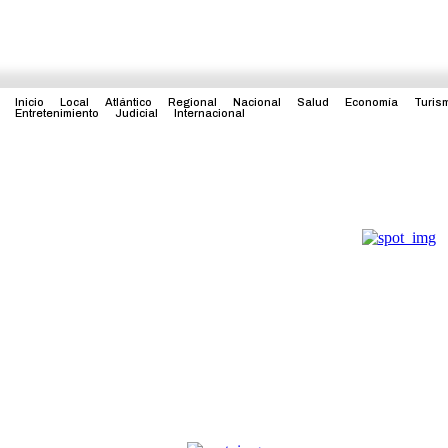
Inicio
Local
Atlántico
Regional
Nacional
Salud
Economía
Turis
Entretenimiento
Judicial
Internacional
l
Nacional
Salud
Economía
Turismo
Política
Entret