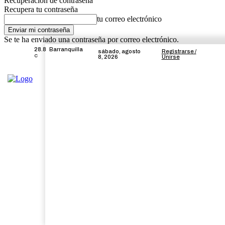
Recuperación de contraseña
Recupera tu contraseña
tu correo electrónico
Se te ha enviado una contraseña por correo electrónico.
28.8
Barranquilla
sábado, agosto
Registrarse /
C
8, 2026
Unirse
Inicio
Local
Atlántico
Regiona