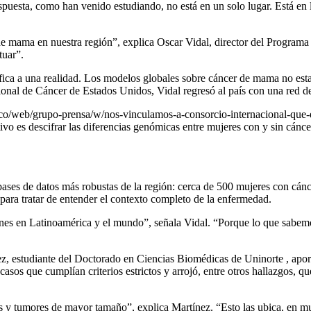
esta, como han venido estudiando, no está en un solo lugar. Está en la 
r de mama en nuestra región”, explica Oscar Vidal, director del Prog
tuar”.
a a una realidad. Los modelos globales sobre cáncer de mama no estab
onal de Cáncer de Estados Unidos, Vidal regresó al país con una red de 
u.co/web/grupo-prensa/w/nos-vinculamos-a-consorcio-internacional-que-e
o es descifrar las diferencias genómicas entre mujeres con y sin cánc
bases de datos más robustas de la región: cerca de 500 mujeres con cán
 para tratar de entender el contexto completo de la enfermedad.
ones en Latinoamérica y el mundo”, señala Vidal. “Porque lo que sabem
ez, estudiante del Doctorado en Ciencias Biomédicas de Uninorte , aport
asos que cumplían criterios estrictos y arrojó, entre otros hallazgos, q
 tumores de mayor tamaño”, explica Martínez. “Esto las ubica, en much