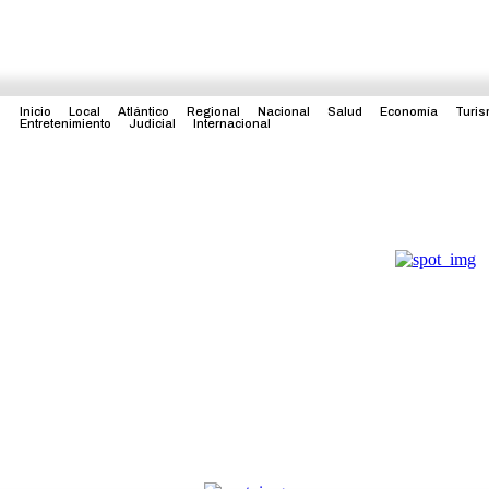
Inicio
Local
Atlántico
Regional
Nacional
Salud
Economía
Turi
Entretenimiento
Judicial
Internacional
l
Nacional
Salud
Economía
Turismo
Política
Entret