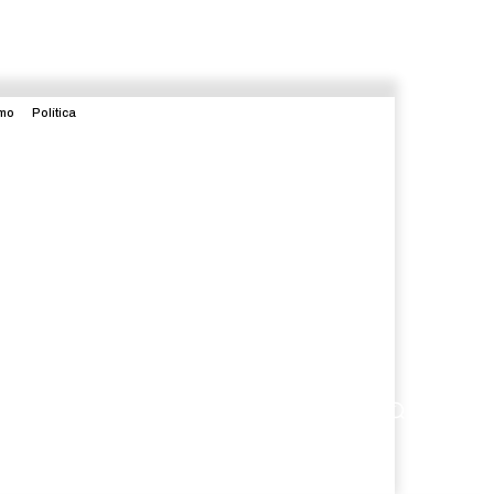
smo
Política
enimiento
Judicial
Internacional