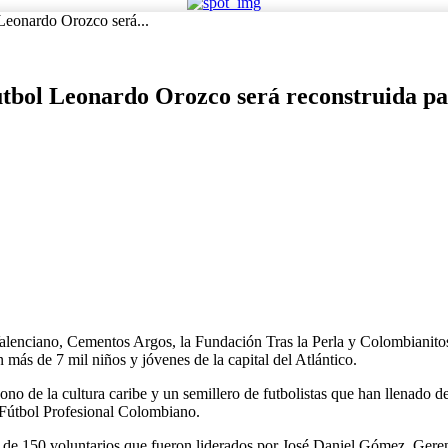
 Leonardo Orozco será...
utbol Leonardo Orozco será reconstruida par
nciano, Cementos Argos, la Fundación Tras la Perla y Colombianitos, e
 más de 7 mil niños y jóvenes de la capital del Atlántico.
cono de la cultura caribe y un semillero de futbolistas que han llenado de
Fútbol Profesional Colombiano.
más de 150 voluntarios que fueron liderados por José Daniel Gómez, 