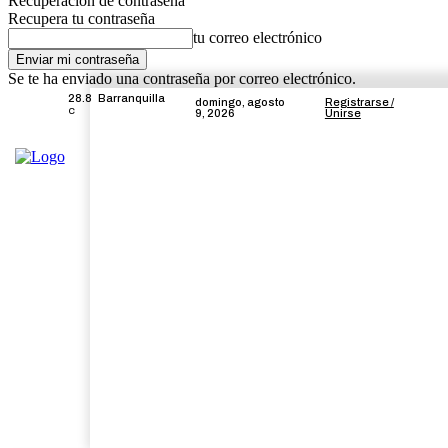
Recuperación de contraseña
Recupera tu contraseña
tu correo electrónico
Se te ha enviado una contraseña por correo electrónico.
28.8
Barranquilla
domingo, agosto
Registrarse /
C
9, 2026
Unirse
Inicio
Local
Atlántico
Regiona