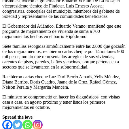
mismo estuvieron el gobernador Eduardo Verano De La Rosa; el
vicepresidente técnico de Findeter, Luis Ernesto Acosta;
congresistas, concejales del municipio, miembros del gabinete de
Soledad y representantes de las comunidades beneficiadas.
El Gobernador del Atlántico, Eduardo Verano, manifestó que este
programa de mejoramiento de vivienda se suma a 700
mejoramientos hechos en el barrio Hipódromo.
Siete familias escogidas simbólicamente entre las 2.000 que gozarán
de los mejoramientos, recibieron cartas cheque por 14 millones 900
mil pesos, monto que representa los arreglos de sus viviendas,
carentes de pisos, paredes, baños y cocinas, porque pertenecen a
sectores que se levantaron en la subnormalidad.
Recibieron cartas cheque Luz Dari Berrío Amarís, Yelis Méndez,
Diana Barrios, Doris Cuadro, Juana de la Cruz, Rafael Gómez,
Nelson Peralta y Margarita Mancera.
El ministro se comprometió en hacer los diagnósticos, con visitas
casa a casa, en agosto próximo y tener listos los primeros
mejoramientos en octubre.
Spread the love