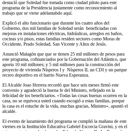
destacíó que Soledad fue tomada como ciudad piloto para este
programa de la Presidencia justamente como reconocmiento al
trabajo que se viene adelantabdo aquí.
Explicó el alto funcionario que durante los cuatro años del
Gobierno, dos mil familias de Soledad serán beneficiadas con
mejoras en instalaciones eléctricas, hidráulicas, arreglos en baños,
cocinas y/o pisos, estas familias residen sectores como Moras de
Occidente, Prado Soledad, San Vicente y Altos de Jesús.
Anunció Malagòn que que se tienen 25 mil millones de pesos para
este programa, cofinanciados por la Gobernación del Atlántico, que
aporta 10 mil millones; y 5 mil millones para la construcción del
proyecto de vivienda Nísperos I y Nísperos II, un CDI y un parque
recreo deportivo en el barrio Nueva Esperanza.
El Alcalde Joao Herrera recordó que hace seis meses firmó este
convenio y agradeció la buena fe del Ministro, reflejado en la
felicidad de los beneficiarios. «Todas las cosas buenas ocurren en la
casa, no se equivoca usted cuando escogió a estas familias, porque
la casa es el estuche de la vida, muchas gracias, Ministro», apuntò el
alcalde.
El evento de lazamiento del programa se cumplió la mañana de este
viernes en la Institución Educativa Gabriel Escorcia Gravini, y en el