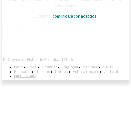
colombiano.
Contacto:
comúnicate con nosotros
© Copyright - Notas de Actualidad 2025
Inicio
Local
Atlántico
Regional
Nacional
Salud
Economía
Turismo
Política
Entretenimiento
Judicial
Internacional