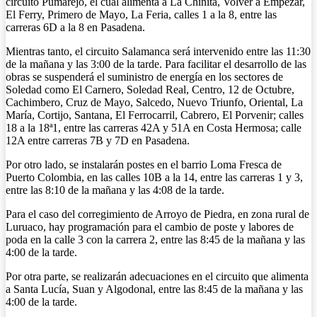
circuito Pumarejo, el cual alimenta a La Chinita, Volver a Empezar,
El Ferry, Primero de Mayo, La Feria, calles 1 a la 8, entre las
carreras 6D a la 8 en Pasadena.
Mientras tanto, el circuito Salamanca será intervenido entre las 11:30
de la mañana y las 3:00 de la tarde. Para facilitar el desarrollo de las
obras se suspenderá el suministro de energía en los sectores de
Soledad como El Carnero, Soledad Real, Centro, 12 de Octubre,
Cachimbero, Cruz de Mayo, Salcedo, Nuevo Triunfo, Oriental, La
María, Cortijo, Santana, El Ferrocarril, Cabrero, El Porvenir; calles
18 a la 18ª1, entre las carreras 42A y 51A en Costa Hermosa; calle
12A entre carreras 7B y 7D en Pasadena.
Por otro lado, se instalarán postes en el barrio Loma Fresca de
Puerto Colombia, en las calles 10B a la 14, entre las carreras 1 y 3,
entre las 8:10 de la mañana y las 4:08 de la tarde.
Para el caso del corregimiento de Arroyo de Piedra, en zona rural de
Luruaco, hay programación para el cambio de poste y labores de
poda en la calle 3 con la carrera 2, entre las 8:45 de la mañana y las
4:00 de la tarde.
Por otra parte, se realizarán adecuaciones en el circuito que alimenta
a Santa Lucía, Suan y Algodonal, entre las 8:45 de la mañana y las
4:00 de la tarde.