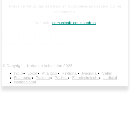
Notas de Actualidad es Periodismo con seriedad desde el Caribe
colombiano.
Contacto:
comúnicate con nosotros
© Copyright - Notas de Actualidad 2025
Inicio
Local
Atlántico
Regional
Nacional
Salud
Economía
Turismo
Política
Entretenimiento
Judicial
Internacional