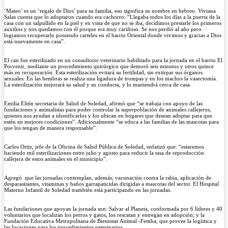
‘Mateo’ es un ‘regalo de Dios’ para su familia, eso significa su nombre en hebreo. Viviana
Salas cuenta que lo adoptaron cuando era cachorro: “Llegaba todos los días a la puerta de la
casa con un salpullido en la piel y en vista de que no se iba, decidimos prestarle los primeros
auxilios y nos quedamos con él porque era muy cariñoso. Se nos perdió al año pero
logramos recuperarlo poniendo carteles en el barrio Oriental donde vivimos y gracias a Dios
está nuevamente en casa”.
El can fue esterilizado en un consultorio veterinario habilitado para la jornada en el barrio El
Porvenir, mediante un procedimiento quirúrgico que demoró seis minutos y otros quince
más en recuperación. Esta esterilización evitará su fertilidad, sin extirpar sus órganos
sexuales. En las hembras se realiza una ligadura de trompas y en los machos la vasectomía.
La esterilización mejorará su salud y su conducta, y lo mantendrá cerca de casa.
Emilia Elitín secretaria de Salud de Soledad, afirmó que “se trabaja con apoyo de las
fundaciones y animalistas para poder controlar la superpoblación de animales callejeros,
quienes nos ayudan a identificarlos y los ubican en hogares que desean adoptar para que
estén en mejores condiciones”. Adicionalmente “se educa a las familias de las mascotas para
que los tengan de manera responsable”.
Carlos Ortiz, jefe de la Oficina de Salud Pública de Soledad, enfatizó que: “estaremos
haciendo mil esterilizaciones entre julio y agosto para reducir la tasa de reproducción
callejera de estos animales en el municipio”.
Agregó que las jornadas contemplan, además, vacunación contra la rabia, aplicación de
desparasitantes, vitaminas y baños garrapaticidas dirigidas a mascotas del sector. El Hospital
Materno Infantil de Soledad trambién está participando en las jornadas.
Las fundaciones que apoyan la jornada son: Salvar al Planeta, conformada por 6 líderes y 40
voluntarios que localizan los perros y gatos, los rescatan y entregan en adopción; y la
Fundación Educativa Metropolitana de Bienestar Animal -Femba, que provee la logística y
las locaciones para los procedimientos veterinarios.