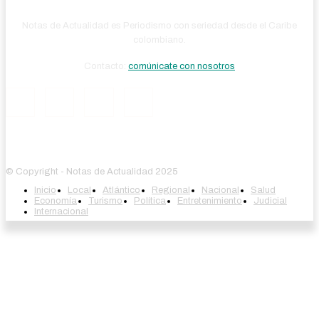
Notas de Actualidad es Periodismo con seriedad desde el Caribe
colombiano.
Contacto:
comúnicate con nosotros
© Copyright - Notas de Actualidad 2025
Inicio
Local
Atlántico
Regional
Nacional
Salud
Economía
Turismo
Política
Entretenimiento
Judicial
Internacional