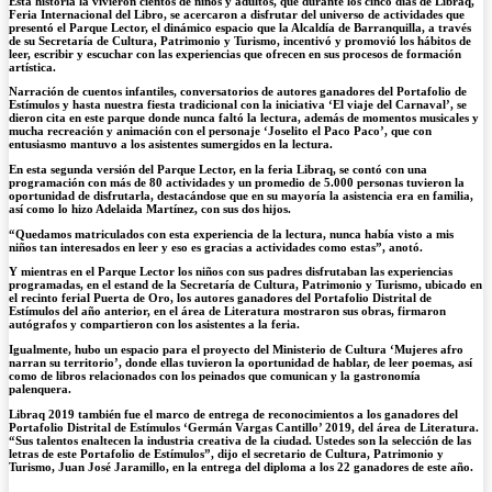
Esta historia la vivieron cientos de niños y adultos, que durante los cinco días de Libraq,
Feria Internacional del Libro, se acercaron a disfrutar del universo de actividades que
presentó el Parque Lector, el dinámico espacio que la Alcaldía de Barranquilla, a través
de su Secretaría de Cultura, Patrimonio y Turismo, incentivó y promovió los hábitos de
leer, escribir y escuchar con las experiencias que ofrecen en sus procesos de formación
artística.
Narración de cuentos infantiles, conversatorios de autores ganadores del Portafolio de
Estímulos y hasta nuestra fiesta tradicional con la iniciativa ‘El viaje del Carnaval’, se
dieron cita en este parque donde nunca faltó la lectura, además de momentos musicales y
mucha recreación y animación con el personaje ‘Joselito el Paco Paco’, que con
entusiasmo mantuvo a los asistentes sumergidos en la lectura.
En esta segunda versión del Parque Lector, en la feria Libraq, se contó con una
programación con más de 80 actividades y un promedio de 5.000 personas tuvieron la
oportunidad de disfrutarla, destacándose que en su mayoría la asistencia era en familia,
así como lo hizo Adelaida Martínez, con sus dos hijos.
“Quedamos matriculados con esta experiencia de la lectura, nunca había visto a mis
niños tan interesados en leer y eso es gracias a actividades como estas”, anotó.
Y mientras en el Parque Lector los niños con sus padres disfrutaban las experiencias
programadas, en el estand de la Secretaría de Cultura, Patrimonio y Turismo, ubicado en
el recinto ferial Puerta de Oro, los autores ganadores del Portafolio Distrital de
Estímulos del año anterior, en el área de Literatura mostraron sus obras, firmaron
autógrafos y compartieron con los asistentes a la feria.
Igualmente, hubo un espacio para el proyecto del Ministerio de Cultura ‘Mujeres afro
narran su territorio’, donde ellas tuvieron la oportunidad de hablar, de leer poemas, así
como de libros relacionados con los peinados que comunican y la gastronomía
palenquera.
Libraq 2019 también fue el marco de entrega de reconocimientos a los ganadores del
Portafolio Distrital de Estímulos ‘Germán Vargas Cantillo’ 2019, del área de Literatura.
“Sus talentos enaltecen la industria creativa de la ciudad. Ustedes son la selección de las
letras de este Portafolio de Estímulos”, dijo el secretario de Cultura, Patrimonio y
Turismo, Juan José Jaramillo, en la entrega del diploma a los 22 ganadores de este año.