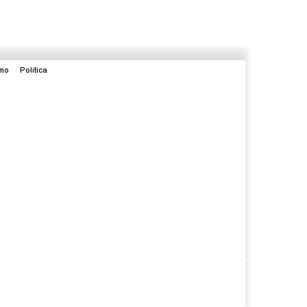
smo
Política
enimiento
Judicial
Internacional