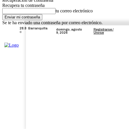
Recuperación de contraseña
Recupera tu contraseña
tu correo electrónico
Se te ha enviado una contraseña por correo electrónico.
28.8
Barranquilla
domingo, agosto
Registrarse /
C
9, 2026
Unirse
Inicio
Local
Atlántico
Regiona