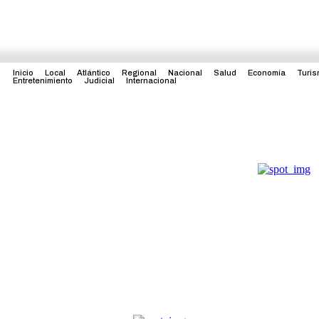
Inicio
Local
Atlántico
Regional
Nacional
Salud
Economía
Turi
Entretenimiento
Judicial
Internacional
l
Nacional
Salud
Economía
Turismo
Política
Entret