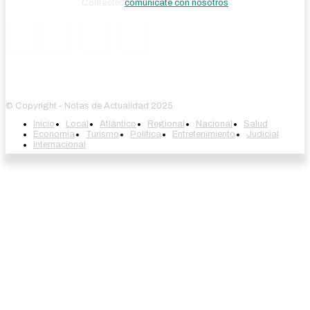
Contacto:
comúnicate con nosotros
© Copyright - Notas de Actualidad 2025
Inicio
Local
Atlántico
Regional
Nacional
Salud
Economía
Turismo
Política
Entretenimiento
Judicial
Internacional