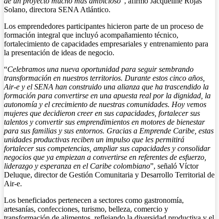
de un proyecto mucho más ambicioso
”, afirmó Jacqueline Rojas
Solano, directora SENA Atlántico.
Los emprendedores participantes hicieron parte de un proceso de
formación integral que incluyó acompañamiento técnico,
fortalecimiento de capacidades empresariales y entrenamiento para
la presentación de ideas de negocio.
“
Celebramos una nueva oportunidad para seguir sembrando
transformación en nuestros territorios. Durante estos cinco años,
Air-e y el SENA han construido una alianza que ha trascendido la
formación para convertirse en una apuesta real por la dignidad, la
autonomía y el crecimiento de nuestras comunidades. Hoy vemos
mujeres que decidieron creer en sus capacidades, fortalecer sus
talentos y convertir sus emprendimientos en motores de bienestar
para sus familias y sus entornos. Gracias a Emprende Caribe, estas
unidades productivas reciben un impulso que les permitirá
fortalecer sus competencias, ampliar sus capacidades y consolidar
negocios que ya empiezan a convertirse en referentes de esfuerzo,
liderazgo y esperanza en el Caribe colombiano
”, señaló Víctor
Deluque, director de Gestión Comunitaria y Desarrollo Territorial de
Air-e.
Los beneficiados pertenecen a sectores como gastronomía,
artesanías, confecciones, turismo, belleza, comercio y
transformación de alimentos, reflejando la diversidad productiva y el