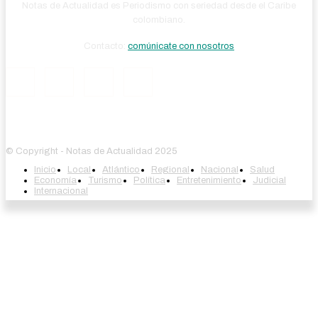
Notas de Actualidad es Periodismo con seriedad desde el Caribe
colombiano.
Contacto:
comúnicate con nosotros
© Copyright - Notas de Actualidad 2025
Inicio
Local
Atlántico
Regional
Nacional
Salud
Economía
Turismo
Política
Entretenimiento
Judicial
Internacional