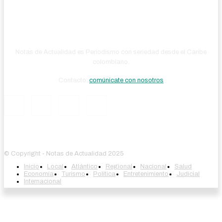
Notas de Actualidad es Periodismo con seriedad desde el Caribe
colombiano.
Contacto:
comúnicate con nosotros
© Copyright - Notas de Actualidad 2025
Inicio
Local
Atlántico
Regional
Nacional
Salud
Economía
Turismo
Política
Entretenimiento
Judicial
Internacional