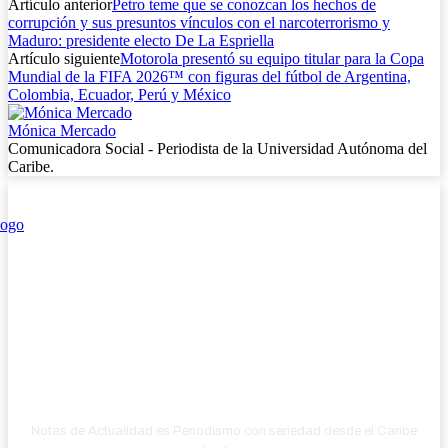
Artículo anterior
Petro teme que se conozcan los hechos de
corrupción y sus presuntos vínculos con el narcoterrorismo y
Maduro: presidente electo De La Espriella
Artículo siguiente
Motorola presentó su equipo titular para la Copa
Mundial de la FIFA 2026™ con figuras del fútbol de Argentina,
Colombia, Ecuador, Perú y México
Mónica Mercado
Comunicadora Social - Periodista de la Universidad Autónoma del
Caribe.
Notas de Actualidad es Periodismo con seriedad desde el Caribe