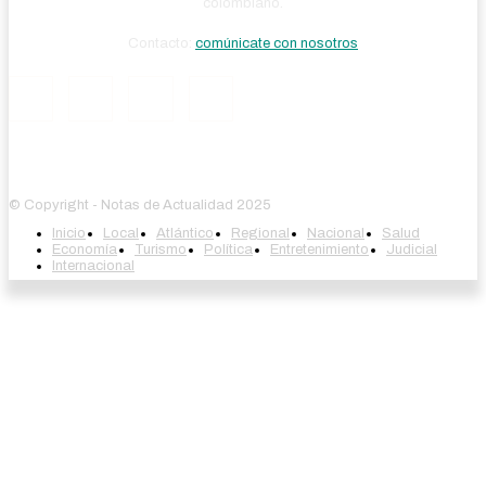
colombiano.
Contacto:
comúnicate con nosotros
© Copyright - Notas de Actualidad 2025
Inicio
Local
Atlántico
Regional
Nacional
Salud
Economía
Turismo
Política
Entretenimiento
Judicial
Internacional