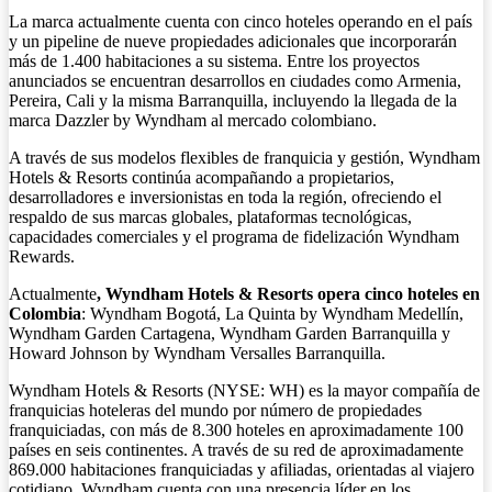
La marca actualmente cuenta con cinco hoteles operando en el país
y un pipeline de nueve propiedades adicionales que incorporarán
más de 1.400 habitaciones a su sistema. Entre los proyectos
anunciados se encuentran desarrollos en ciudades como Armenia,
Pereira, Cali y la misma Barranquilla, incluyendo la llegada de la
marca Dazzler by Wyndham al mercado colombiano.
A través de sus modelos flexibles de franquicia y gestión, Wyndham
Hotels & Resorts continúa acompañando a propietarios,
desarrolladores e inversionistas en toda la región, ofreciendo el
respaldo de sus marcas globales, plataformas tecnológicas,
capacidades comerciales y el programa de fidelización Wyndham
Rewards.
Actualmente
, Wyndham Hotels & Resorts opera cinco hoteles en
Colombia
: Wyndham Bogotá, La Quinta by Wyndham Medellín,
Wyndham Garden Cartagena, Wyndham Garden Barranquilla y
Howard Johnson by Wyndham Versalles Barranquilla.
Wyndham Hotels & Resorts (NYSE: WH) es la mayor compañía de
franquicias hoteleras del mundo por número de propiedades
franquiciadas, con más de 8.300 hoteles en aproximadamente 100
países en seis continentes. A través de su red de aproximadamente
869.000 habitaciones franquiciadas y afiliadas, orientadas al viajero
cotidiano, Wyndham cuenta con una presencia líder en los