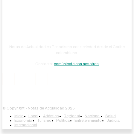
Notas de Actualidad es Periodismo con seriedad desde el Caribe
colombiano.
Contacto:
comúnicate con nosotros
© Copyright - Notas de Actualidad 2025
Inicio
Local
Atlántico
Regional
Nacional
Salud
Economía
Turismo
Política
Entretenimiento
Judicial
Internacional