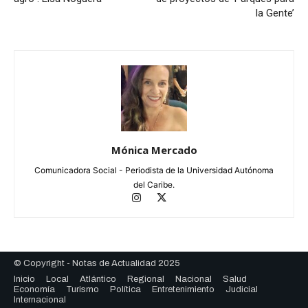
la Gente’
Mónica Mercado
Comunicadora Social - Periodista de la Universidad Autónoma
del Caribe.
© Copyright - Notas de Actualidad 2025
Inicio
Local
Atlántico
Regional
Nacional
Salud
Economía
Turismo
Política
Entretenimiento
Judicial
Internacional