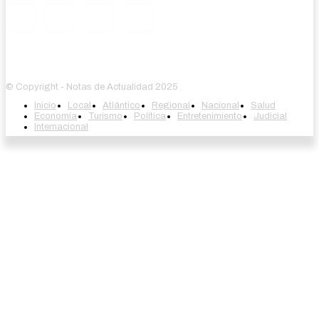
© Copyright - Notas de Actualidad 2025
Inicio
Local
Atlántico
Regional
Nacional
Salud
Economía
Turismo
Política
Entretenimiento
Judicial
Internacional