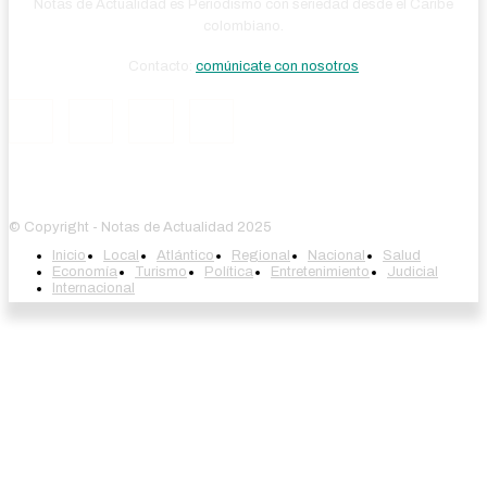
Notas de Actualidad es Periodismo con seriedad desde el Caribe
colombiano.
Contacto:
comúnicate con nosotros
© Copyright - Notas de Actualidad 2025
Inicio
Local
Atlántico
Regional
Nacional
Salud
Economía
Turismo
Política
Entretenimiento
Judicial
Internacional