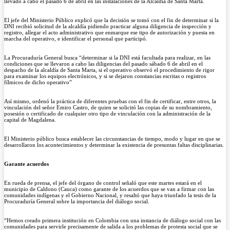
llevado a cabo el pasado 6 de abril en las instalaciones de la Alcaldía de Santa Marta.
El jefe del Ministerio Público explicó que la decisión se tomó con el fin de determinar si la
DNI recibió solicitud de la alcaldía pidiendo practicar alguna diligencia de inspección y
registro, allegar el acto administrativo que enmarque ese tipo de autorización y puesta en
marcha del operativo, e identificar el personal que participó.
La Procuraduría General busca “determinar si la DNI está facultada para realizar, en las
condiciones que se llevaron a cabo las diligencias del pasado sábado 6 de abril en el
despacho de la alcaldía de Santa Marta, si el operativo observó el procedimiento de rigor
para examinar los equipos electrónicos, y si se dejaron constancias escritas o registros
fílmicos de dicho operativo”
Así mismo, ordenó la práctica de diferentes pruebas con el fin de certificar, entre otros, la
vinculación del señor Emiro Castro, de quien se solicitó las copias de su nombramiento,
posesión o certificado de cualquier otro tipo de vinculación con la administración de la
capital de Magdalena.
El Ministerio público busca establecer las circunstancias de tiempo, modo y lugar en que se
desarrollaron los acontecimientos y determinar la existencia de presuntas faltas disciplinarias.
Garante acuerdos
En rueda de prensa, el jefe del órgano de control señaló que este martes estará en el
municipio de Caldono (Cauca) como garante de los acuerdos que se van a firmar con las
comunidades indígenas y el Gobierno Nacional, y resaltó que haya triunfado la tesis de la
Procuraduría General sobre la importancia del diálogo social.
“Hemos creado primera institución en Colombia con una instancia de diálogo social con las
comunidades para servirle precisamente de salida a los problemas de protesta social que se