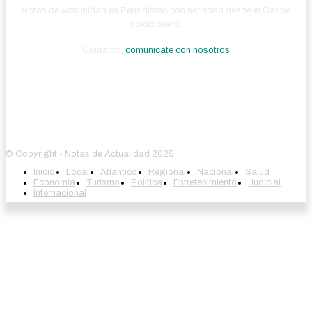
Notas de Actualidad es Periodismo con seriedad desde el Caribe
colombiano.
Contacto:
comúnicate con nosotros
© Copyright - Notas de Actualidad 2025
Inicio
Local
Atlántico
Regional
Nacional
Salud
Economía
Turismo
Política
Entretenimiento
Judicial
Internacional