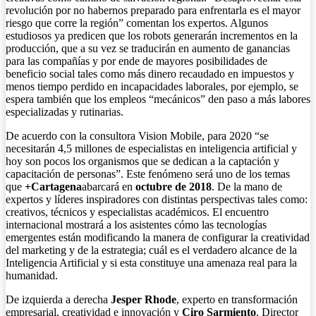
revolución por no habernos preparado para enfrentarla es el mayor
riesgo que corre la región” comentan los expertos. Algunos
estudiosos ya predicen que los robots generarán incrementos en la
producción, que a su vez se traducirán en aumento de ganancias
para las compañías y por ende de mayores posibilidades de
beneficio social tales como más dinero recaudado en impuestos y
menos tiempo perdido en incapacidades laborales, por ejemplo, se
espera también que los empleos “mecánicos” den paso a más labores
especializadas y rutinarias.
De acuerdo con la consultora Vision Mobile, para 2020 “se
necesitarán 4,5 millones de especialistas en inteligencia artificial y
hoy son pocos los organismos que se dedican a la captación y
capacitación de personas”. Este fenómeno será uno de los temas
que
+Cartagena
abarcará en
octubre de 2018
. De la mano de
expertos y líderes inspiradores con distintas perspectivas tales como:
creativos, técnicos y especialistas académicos. El encuentro
internacional mostrará a los asistentes cómo las tecnologías
emergentes están modificando la manera de configurar la creatividad
del marketing y de la estrategia; cuál es el verdadero alcance de la
Inteligencia Artificial y si esta constituye una amenaza real para la
humanidad.
De izquierda a derecha
Jesper Rhode
, experto en transformación
empresarial, creatividad e innovación y
Ciro Sarmiento
, Director