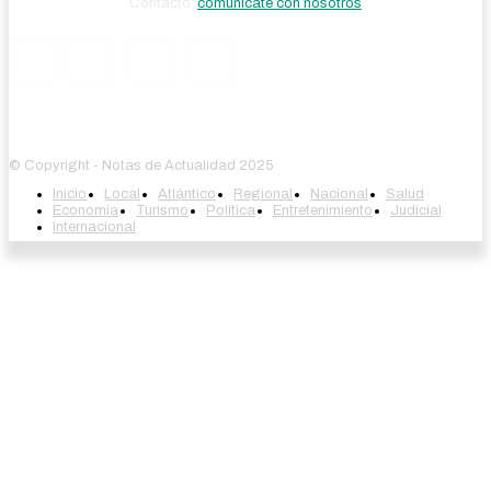
Contacto:
comúnicate con nosotros
© Copyright - Notas de Actualidad 2025
Inicio
Local
Atlántico
Regional
Nacional
Salud
Economía
Turismo
Política
Entretenimiento
Judicial
Internacional